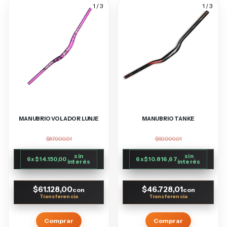
1
/
3
1
/
3
MANUBRIO VOLADOR LUNJE
MANUBRIO TANKE
$87.900,01
$69.900,01
sin
sin
6
x
$14.150,00
6
x
$10.816,67
interés
interés
$61.128,00
$46.728,01
con
con
Comprar
Comprar