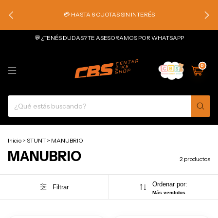
💳 HASTA 6 CUOTAS SIN INTERÉS
💬 ¿TENÉS DUDAS? TE ASESORAMOS POR WHATSAPP
0
Inicio
>
STUNT
>
MANUBRIO
MANUBRIO
2 productos
Ordenar por:
Filtrar
Más vendidos