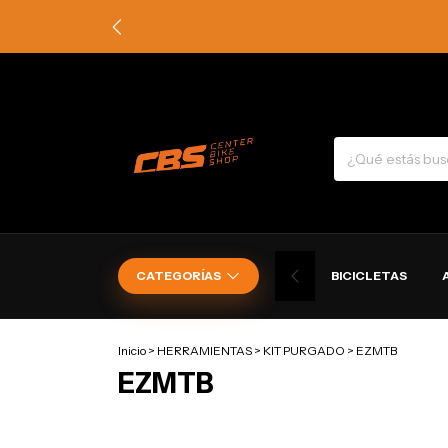
CATEGORÍAS
BICICLETAS
Inicio
>
HERRAMIENTAS
>
KIT PURGADO
>
EZMTB
EZMTB