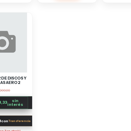
 DE DISCOS Y
AS AERO 2
.900,00
sin
3,33
interés
0
con
dan
3
en stock!