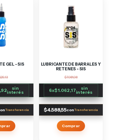
E GEL - SIS
LUBRICANTE DE BARRALES Y
RETENES - SIS
526,13
$7.081,08
sin
sin
,92
6
x
$1.062,17
interés
interés
$4.588,55
on
con
mprar
Comprar