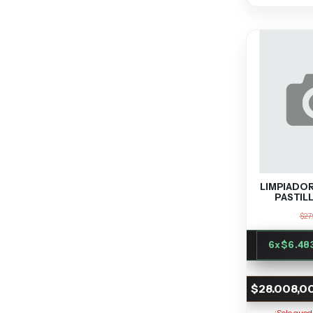
LIMPIADOR
PASTILL
$27
6
x
$6.48
$28.008,0
¡Solo que