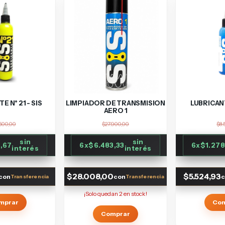
E N° 21 - SIS
LIMPIADOR DE TRANSMISION
LUBRICANT
AERO 1
500,00
$27.900,00
$8.
sin
sin
6,67
6
x
$6.483,33
6
x
$1.278
interés
interés
$28.008,00
$5.524,93
con
con
c
¡Solo quedan
2
en stock!
mprar
Co