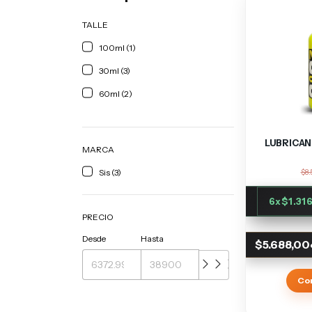
TALLE
100ml (1)
30ml (3)
60ml (2)
LUBRICANT
MARCA
Sis (3)
$8.
6
x
$1.31
PRECIO
Desde
Hasta
$5.688,00
Co