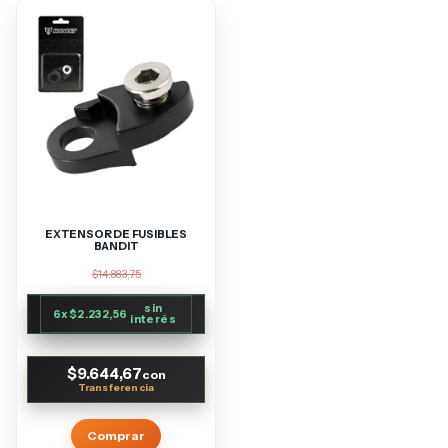
EXTENSOR DE FUSIBLES
BANDIT
$14.883,75
sin
6
x
$2.232,56
interés
$9.644,67
con
Comprar