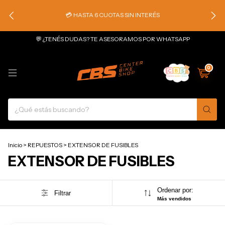
💳 HASTA 6 CUOTAS SIN INTERÉS
💬 ¿TENÉS DUDAS? TE ASESORAMOS POR WHATSAPP
0
Inicio
>
REPUESTOS
>
EXTENSOR DE FUSIBLES
EXTENSOR DE FUSIBLES
Ordenar por:
Filtrar
Más vendidos