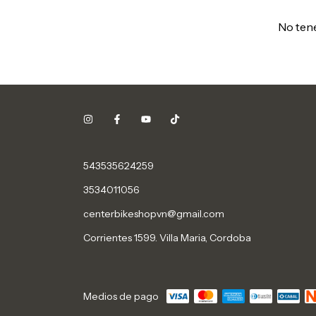
No tene
543535624259
3534011056
centerbikeshopvn@gmail.com
Corrientes 1599. Villa Maria, Cordoba
Medios de pago