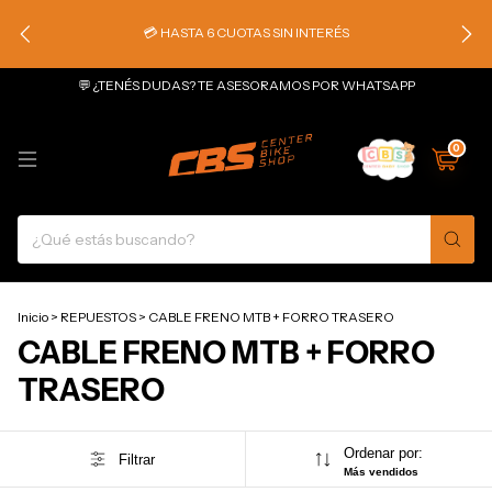
💳 HASTA 6 CUOTAS SIN INTERÉS
💬 ¿TENÉS DUDAS? TE ASESORAMOS POR WHATSAPP
0
Inicio
>
REPUESTOS
>
CABLE FRENO MTB + FORRO TRASERO
CABLE FRENO MTB + FORRO
TRASERO
Ordenar por:
Filtrar
Más vendidos