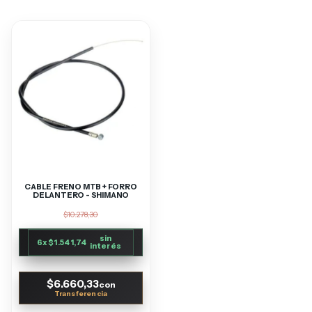
CABLE FRENO MTB + FORRO
DELANTERO - SHIMANO
$10.278,30
sin
6
x
$1.541,74
interés
$6.660,33
con