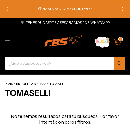
💳 HASTA 6 CUOTAS SIN INTERÉS
💬 ¿TENÉS DUDAS? TE ASESORAMOS POR WHATSAPP
0
Inicio
>
BICICLETAS
>
BMX
>
TOMASELLI
TOMASELLI
No tenemos resultados para tu búsqueda. Por favor,
intentá con otros filtros.