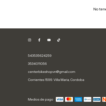
No tene
543535624259
3534011056
centerbikeshopvn@gmail.com
Corrientes 1599. Villa Maria, Cordoba
Medios de pago