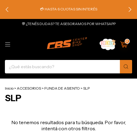
💳 HASTA 6 CUOTAS SIN INTERÉS
💬 ¿TENÉS DUDAS? TE ASESORAMOS POR WHATSAPP
0
Inicio
>
ACCESORIOS
>
FUNDA DE ASIENTO
>
SLP
SLP
No tenemos resultados para tu búsqueda. Por favor,
intentá con otros filtros.