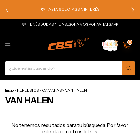
💳 HASTA 6 CUOTAS SIN INTERÉS
💬 ¿TENÉS DUDAS? TE ASESORAMOS POR WHATSAPP
0
Inicio
>
REPUESTOS
>
CAMARAS
>
VAN HALEN
VAN HALEN
No tenemos resultados para tu búsqueda. Por favor,
intentá con otros filtros.