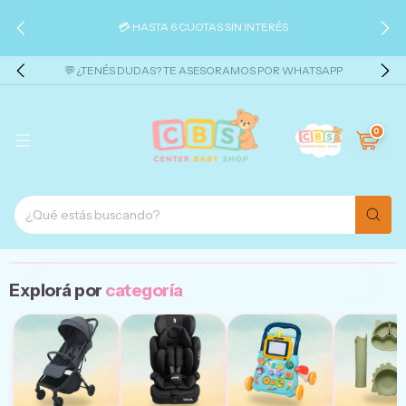
💳 HASTA 6 CUOTAS SIN INTERÉS
💬 ¿TENÉS DUDAS? TE ASESORAMOS POR WHATSAPP
0
Explorá por
categoría