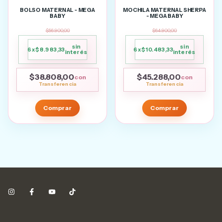
BOLSO MATERNAL - MEGA
MOCHILA MATERNAL SHERPA
BABY
- MEGA BABY
$56.900,00
$64.900,00
sin
sin
6
x
$8.983,33
6
x
$10.483,33
interés
interés
$38.808,00
$45.288,00
con
con
Comprar
Comprar