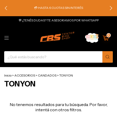
💳 HASTA 6 CUOTAS SIN INTERÉS
💬 ¿TENÉS DUDAS? TE ASESORAMOS POR WHATSAPP
0
Inicio
>
ACCESORIOS
>
CANDADOS
>
TONYON
TONYON
No tenemos resultados para tu búsqueda. Por favor,
intentá con otros filtros.