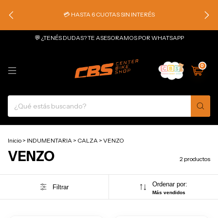
💳 HASTA 6 CUOTAS SIN INTERÉS
💬 ¿TENÉS DUDAS? TE ASESORAMOS POR WHATSAPP
0
Inicio
>
INDUMENTARIA
>
CALZA
>
VENZO
VENZO
2 productos
Ordenar por:
Filtrar
Más vendidos