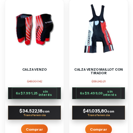
CALZA VENZO
CALZA VENZO MAILLOT CON
TIRADOR
$48.997,42
$58.242,21
sin
sin
6
x
$7.991,25
6
x
$9.499,03
interés
interés
$34.522,18
$41.035,80
con
con
Comprar
Comprar