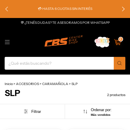
💳 HASTA 6 CUOTAS SIN INTERÉS
💬 ¿TENÉS DUDAS? TE ASESORAMOS POR WHATSAPP
0
Inicio
>
ACCESORIOS
>
CARAMAÑOLA
>
SLP
SLP
2 productos
Ordenar por:
Filtrar
Más vendidos