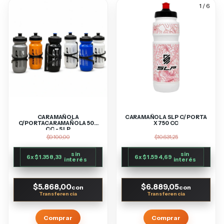
1
/
6
CARAMAÑOLA
CARAMAÑOLA SLP C/ PORTA
C/PORTACARAMAÑOLA 500
X 750 CC
CC - SLP
$9.100,00
$10.631,25
sin
sin
6
x
$1.358,33
6
x
$1.594,69
interés
interés
$5.868,00
$6.889,05
con
con
Comprar
Comprar