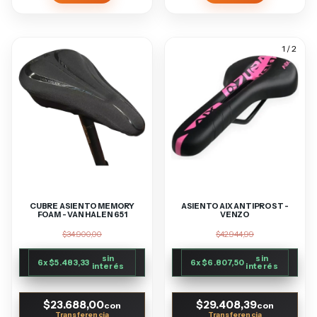
1
/
2
CUBRE ASIENTO MEMORY
ASIENTO AIX ANTIPROST -
FOAM - VAN HALEN 651
VENZO
$34.900,00
$42.944,99
sin
sin
6
x
$5.483,33
6
x
$6.807,50
interés
interés
$23.688,00
$29.408,39
con
con