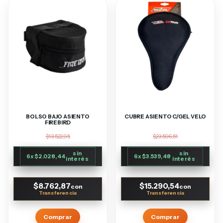
BOLSO BAJO ASIENTO
CUBRE ASIENTO C/GEL VELO
FIREBIRD
$13.522,95
$23.596,51
sin
sin
6
x
$2.028,44
6
x
$3.539,48
interés
interés
$8.762,87
$15.290,54
con
con
Comprar
Comprar