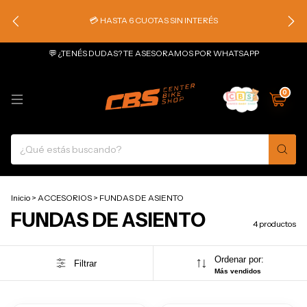
💳 HASTA 6 CUOTAS SIN INTERÉS
💬 ¿TENÉS DUDAS? TE ASESORAMOS POR WHATSAPP
0
Inicio
>
ACCESORIOS
>
FUNDAS DE ASIENTO
FUNDAS DE ASIENTO
4 productos
Ordenar por:
Filtrar
Más vendidos