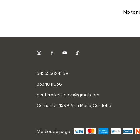
No tene
543535624259
3534011056
centerbikeshopvn@gmail.com
Corrientes 1599. Villa Maria, Cordoba
Medios de pago