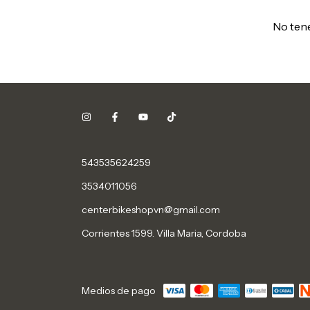
No tene
543535624259
3534011056
centerbikeshopvn@gmail.com
Corrientes 1599. Villa Maria, Cordoba
Medios de pago