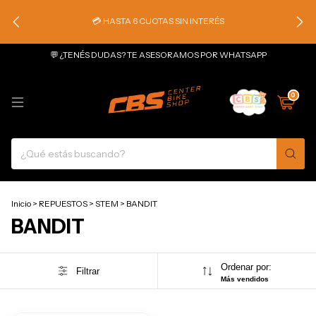
💳 HASTA 6 CUOTAS SIN INTERÉS
💬 ¿TENÉS DUDAS? TE ASESORAMOS POR WHATSAPP
0
Inicio
>
REPUESTOS
>
STEM
>
BANDIT
BANDIT
Ordenar por:
Filtrar
Más vendidos