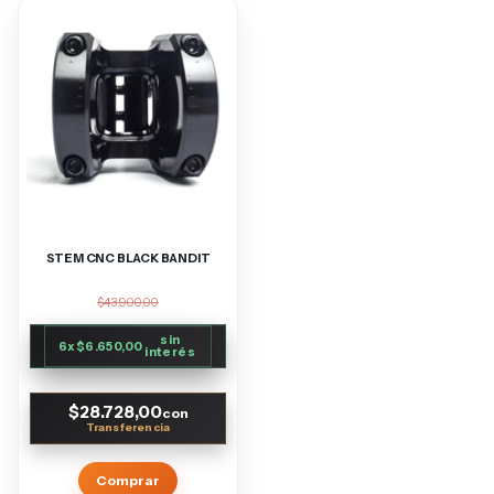
STEM CNC BLACK BANDIT
$43.900,00
sin
6
x
$6.650,00
interés
$28.728,00
con
Comprar