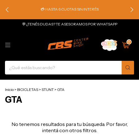
💳 HASTA 6 CUOTAS SIN INTERÉS
💬 ¿TENÉS DUDAS? TE ASESORAMOS POR WHATSAPP
0
Inicio
>
BICICLETAS
>
STUNT
>
GTA
GTA
No tenemos resultados para tu búsqueda. Por favor,
intentá con otros filtros.