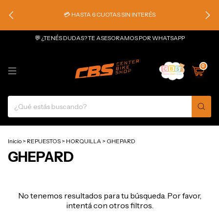
💳 HASTA 6 CUOTAS SIN INTERÉS
💬 ¿TENÉS DUDAS? TE ASESORAMOS POR WHATSAPP
0
Inicio
>
REPUESTOS
>
HORQUILLA
>
GHEPARD
GHEPARD
No tenemos resultados para tu búsqueda. Por favor,
intentá con otros filtros.