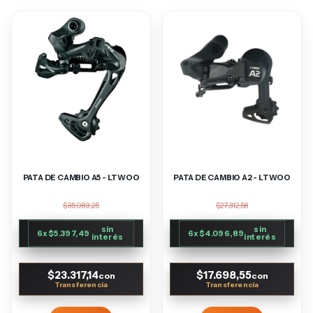
PATA DE CAMBIO A5 - LTWOO
PATA DE CAMBIO A2 - LTWOO
$35.983,25
$27.312,58
sin
sin
6
x
$5.397,49
6
x
$4.096,89
interés
interés
$23.317,14
$17.698,55
con
con