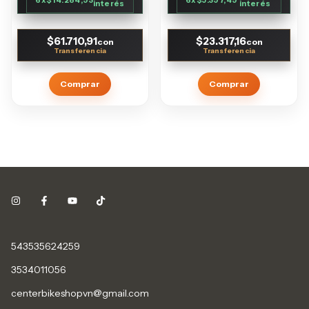
interés
interés
$61.710,91
$23.317,16
con
con
Comprar
Comprar
543535624259
3534011056
centerbikeshopvn@gmail.com