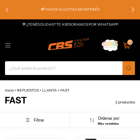
💳 HASTA 6 CUOTAS SIN INTERÉS
💬 ¿TENÉS DUDAS? TE ASESORAMOS POR WHATSAPP
0
Inicio
>
REPUESTOS
>
LLANTA
>
FAST
FAST
2 productos
Ordenar por:
Filtrar
Más vendidos