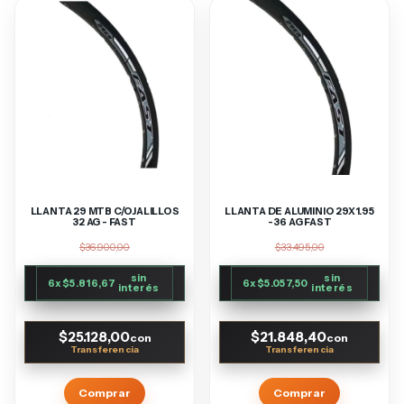
LLANTA 29 MTB C/OJALILLOS
LLANTA DE ALUMINIO 29X1.95
32 AG - FAST
- 36 AG FAST
$36.900,00
$33.495,00
sin
sin
6
x
$5.816,67
6
x
$5.057,50
interés
interés
$25.128,00
$21.848,40
con
con
Comprar
Comprar