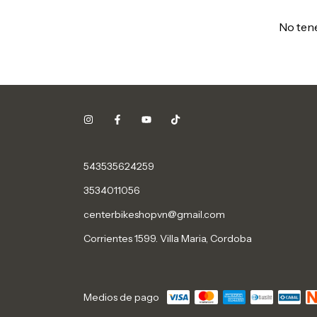
No tene
543535624259
3534011056
centerbikeshopvn@gmail.com
Corrientes 1599. Villa Maria, Cordoba
Medios de pago