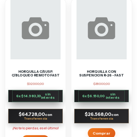
HORQUILLA C/SUSP.
HORQUILLA CON
C/BLOQUEO REMOTO FAST
SUSPENCION R-26 - FAST
$92.900,00
$38.900,00
sin
sin
6
x
$14.983,33
6
x
$6.150,00
interés
interés
$64.728,00
$26.568,00
con
con
¡No te lo pierdas, es el último!