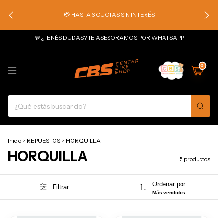
💳 HASTA 6 CUOTAS SIN INTERÉS
💬 ¿TENÉS DUDAS? TE ASESORAMOS POR WHATSAPP
0
Inicio
>
REPUESTOS
>
HORQUILLA
HORQUILLA
5 productos
Ordenar por:
Filtrar
Más vendidos