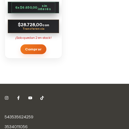
sin
6
x
$6.650,00
interés
$28.728,00
con
¡Solo quedan
2
en stock!
543535624259
3534011056