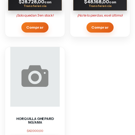
$28.728,00
$48.168,00
con
con
¡Solo quedan
3
en stock!
¡No te lo pierdas, es el último!
HORQUILLA GHEPARD
NG/AMA
$42.900,00