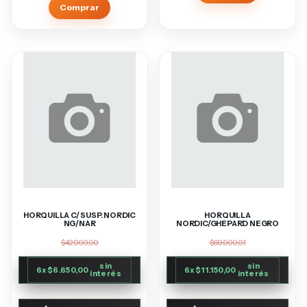
HORQUILLA C/ SUSP. NORDIC
HORQUILLA
NG/NAR
NORDIC/GHEPARD NEGRO
$42.900,00
$69.900,01
sin
sin
6
x
$6.650,00
6
x
$11.150,00
interés
interés