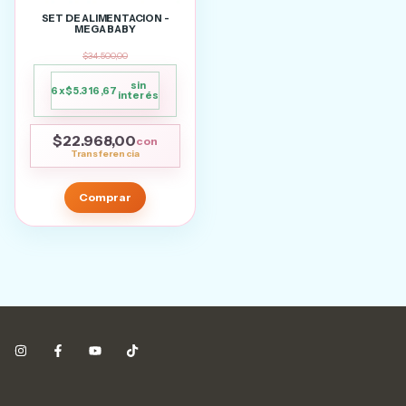
SET DE ALIMENTACION -
MEGA BABY
$34.500,00
sin
6
x
$5.316,67
interés
$22.968,00
con
Comprar