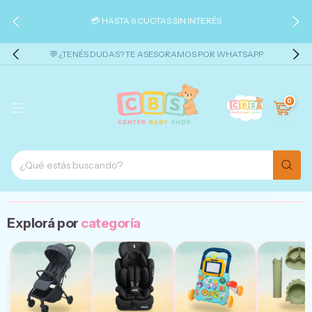
💳 HASTA 6 CUOTAS SIN INTERÉS
💬 ¿TENÉS DUDAS? TE ASESORAMOS POR WHATSAPP
0
Explorá por
categoría