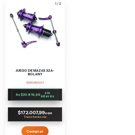
1
/
2
JUEGO DE MAZAS 32 A-
BOLANY
$269.899,97
sin
6
x
$39.816,66
interés
$172.007,99
con
Comprar