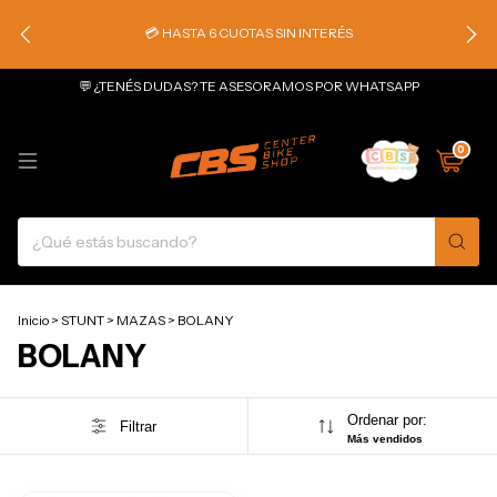
💳 HASTA 6 CUOTAS SIN INTERÉS
💬 ¿TENÉS DUDAS? TE ASESORAMOS POR WHATSAPP
0
Inicio
>
STUNT
>
MAZAS
>
BOLANY
BOLANY
Ordenar por:
Filtrar
Más vendidos