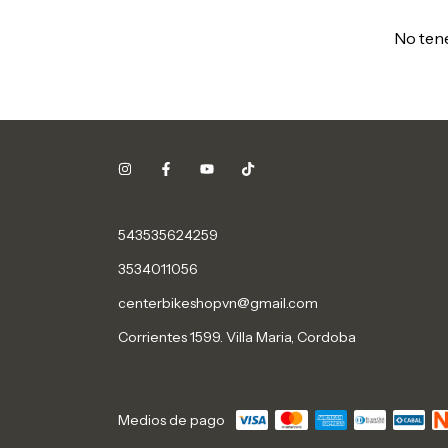
No tene
543535624259
3534011056
centerbikeshopvn@gmail.com
Corrientes 1599. Villa Maria, Cordoba
Medios de pago