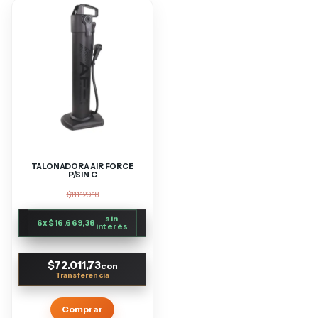
TALONADORA AIR FORCE
P/SIN C
$111.129,18
sin
6
x
$16.669,38
interés
$72.011,73
con
Comprar