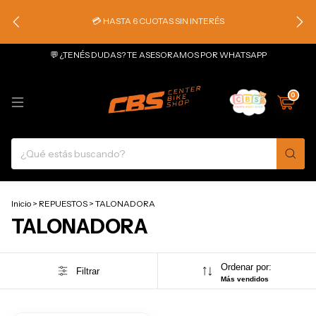
💳 HASTA 6 CUOTAS SIN INTERÉS
💬 ¿TENÉS DUDAS? TE ASESORAMOS POR WHATSAPP
0
Inicio
>
REPUESTOS
>
TALONADORA
TALONADORA
Ordenar por:
Filtrar
Más vendidos