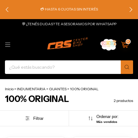
💳 HASTA 6 CUOTAS SIN INTERÉS
💬 ¿TENÉS DUDAS? TE ASESORAMOS POR WHATSAPP
0
Inicio
>
INDUMENTARIA
>
GUANTES
>
100% ORIGINAL
100% ORIGINAL
2 productos
Ordenar por:
Filtrar
Más vendidos