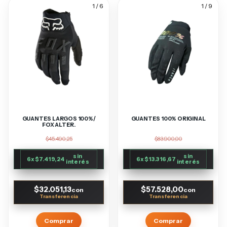
1
/
6
1
/
9
GUANTES LARGOS 100%/
GUANTES 100% ORIGINAL
FOX ALTER.
$45.490,25
$83.900,00
sin
sin
6
x
$7.419,24
6
x
$13.316,67
interés
interés
$32.051,13
$57.528,00
con
con
Comprar
Comprar