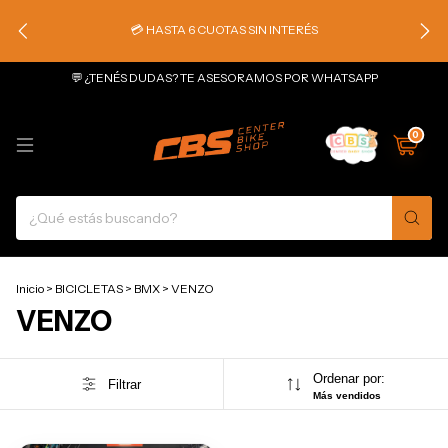
💳 HASTA 6 CUOTAS SIN INTERÉS
💬 ¿TENÉS DUDAS? TE ASESORAMOS POR WHATSAPP
0
Inicio
>
BICICLETAS
>
BMX
>
VENZO
VENZO
Ordenar por:
Filtrar
Más vendidos