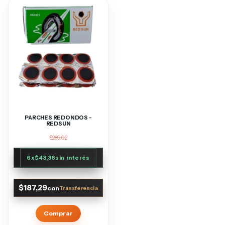
PARCHES REDONDOS -
REDSUN
$289,02
6
x
$43,36
sin interés
$187,29
con
Comprar