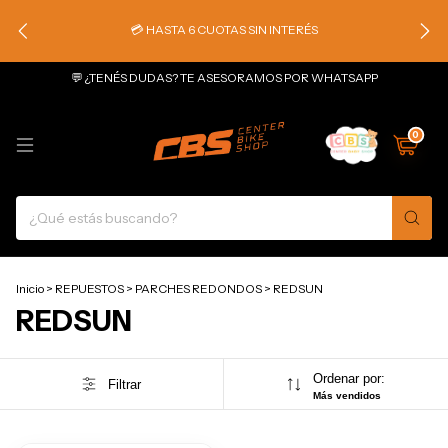
💳 HASTA 6 CUOTAS SIN INTERÉS
💬 ¿TENÉS DUDAS? TE ASESORAMOS POR WHATSAPP
0
Inicio
>
REPUESTOS
>
PARCHES REDONDOS
>
REDSUN
REDSUN
Ordenar por:
Filtrar
Más vendidos