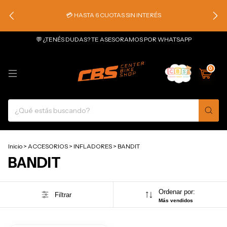
💳 HASTA 6 CUOTAS SIN INTERÉS
💬 ¿TENÉS DUDAS? TE ASESORAMOS POR WHATSAPP
0
Inicio
>
ACCESORIOS
>
INFLADORES
>
BANDIT
BANDIT
Ordenar por:
Filtrar
Más vendidos