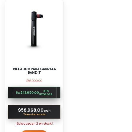
INFLADOR PARA GARRAFA
BANDIT
$86.900,00
sin
6
x
$13.650,00
interés
$58.968,00
con
¡Solo quedan
2
en stock!