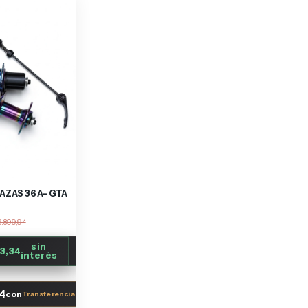
AZAS 36 A- GTA
.899,94
sin
3,34
interés
4
con