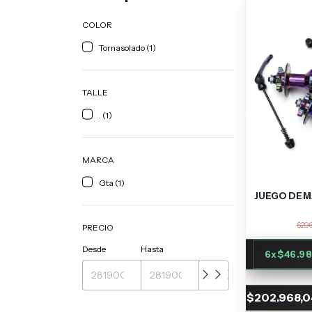
COLOR
Tornasolado (1)
TALLE
. (1)
MARCA
Gta (1)
JUEGO DE M
$296
PRECIO
Desde
Hasta
6
x
$46.98
$202.968,0