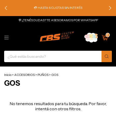
💳 HASTA 6 CUOTAS SIN INTERÉS
💬 ¿TENÉS DUDAS? TE ASESORAMOS POR WHATSAPP
0
Inicio
>
ACCESORIOS
>
PUÑOS
>
GOS
GOS
No tenemos resultados para tu búsqueda. Por favor,
intentá con otros filtros.