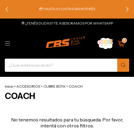
💳 HASTA 6 CUOTAS SIN INTERÉS
💬 ¿TENÉS DUDAS? TE ASESORAMOS POR WHATSAPP
0
Inicio
>
ACCESORIOS
>
CUBRE BOTA
>
COACH
COACH
No tenemos resultados para tu búsqueda. Por favor,
intentá con otros filtros.