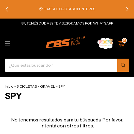
💳 HASTA 6 CUOTAS SIN INTERÉS
💬 ¿TENÉS DUDAS? TE ASESORAMOS POR WHATSAPP
0
Inicio
>
BICICLETAS
>
GRAVEL
>
SPY
SPY
No tenemos resultados para tu búsqueda. Por favor,
intentá con otros filtros.