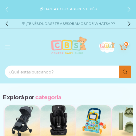
💳 HASTA 6 CUOTAS SIN INTERÉS
💬 ¿TENÉS DUDAS? TE ASESORAMOS POR WHATSAPP
0
Explorá por
categoría