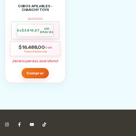
CUBOS APILABLES -
CHANCHY TOYS
$24.900,00
sin
6
x
$3.816,67
interés
$16.488,00
con
¡No te lo pierdas, es el último!