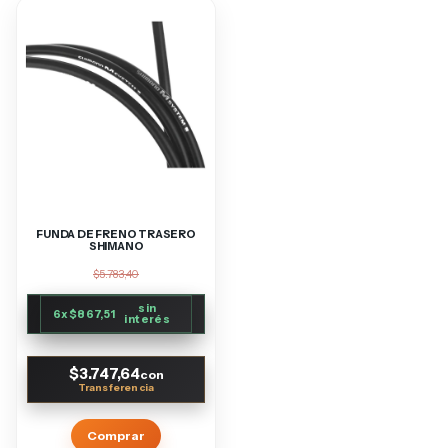
FUNDA DE FRENO TRASERO
SHIMANO
$5.783,40
sin
6
x
$867,51
interés
$3.747,64
con
Comprar