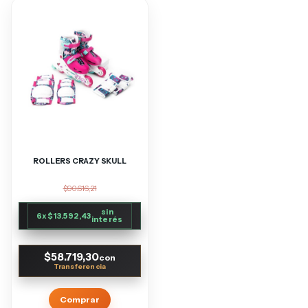
ROLLERS CRAZY SKULL
$90.616,21
sin
6
x
$13.592,43
interés
$58.719,30
con
Comprar