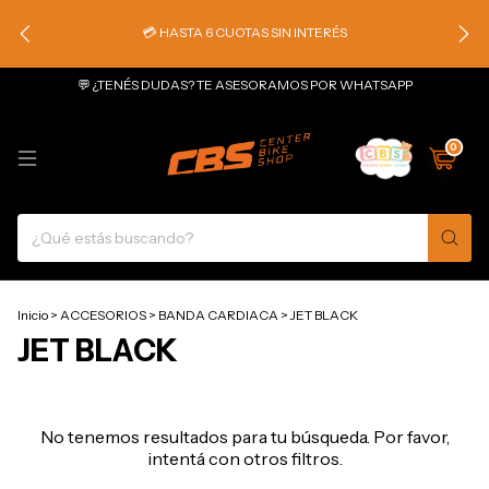
💳 HASTA 6 CUOTAS SIN INTERÉS
💬 ¿TENÉS DUDAS? TE ASESORAMOS POR WHATSAPP
0
Inicio
>
ACCESORIOS
>
BANDA CARDIACA
>
JET BLACK
JET BLACK
No tenemos resultados para tu búsqueda. Por favor,
intentá con otros filtros.