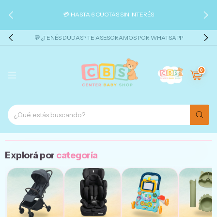
💳 HASTA 6 CUOTAS SIN INTERÉS
💬 ¿TENÉS DUDAS? TE ASESORAMOS POR WHATSAPP
0
Explorá por
categoría