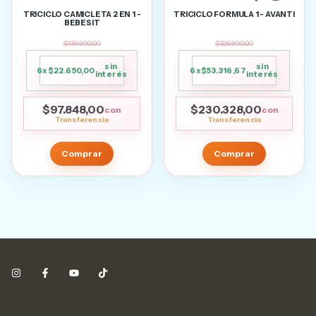
TRICICLO CAMICLETA 2 EN 1 -
TRICICLO FORMULA 1 - AVANTI
BEBESIT
$139.900,00
$329.900,00
sin
sin
6
x
$22.650,00
6
x
$53.316,67
interés
interés
$97.848,00
$230.328,00
con
con
Comprar
Comprar