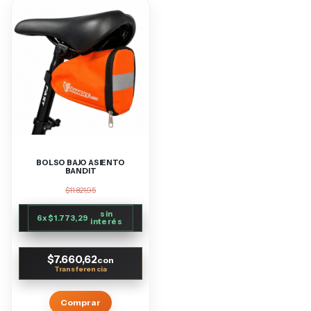
BOLSO BAJO ASIENTO
BANDIT
$11.821,95
sin
6
x
$1.773,29
interés
$7.660,62
con
Comprar