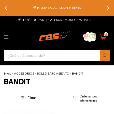
💳 HASTA 6 CUOTAS SIN INTERÉS
💬 ¿TENÉS DUDAS? TE ASESORAMOS POR WHATSAPP
0
Inicio
>
ACCESORIOS
>
BOLSO BAJO ASIENTO
>
BANDIT
BANDIT
Ordenar por:
Filtrar
Más vendidos