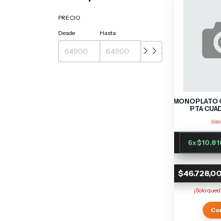
PRECIO
Desde
Hasta
MONOPLATO C
PTA CUA
$68
6
x
$10.81
$46.728,0
¡Solo que