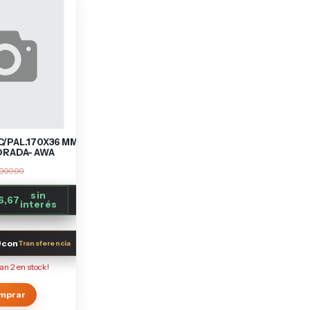
/PAL.170X36 MM
DRADA- AWA
.900,00
sin
6,67
interés
0
con
dan
2
en stock!