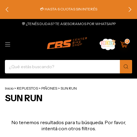
💳 HASTA 6 CUOTAS SIN INTERÉS
💬 ¿TENÉS DUDAS? TE ASESORAMOS POR WHATSAPP
0
Inicio
>
REPUESTOS
>
PIÑONES
>
SUN RUN
SUN RUN
No tenemos resultados para tu búsqueda. Por favor,
intentá con otros filtros.