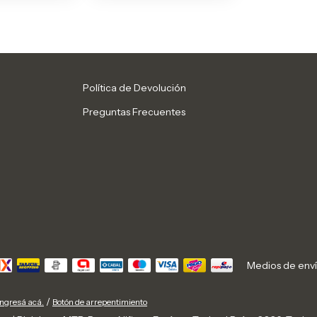
Política de Devolución
Preguntas Frecuentes
Medios de env
/
ingresá acá.
Botón de arrepentimiento