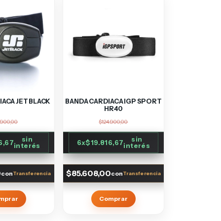
ACA JET BLACK
BANDA CARDIACA IGP SPORT
HR40
.900,00
$124.900,00
sin
sin
6,67
6
x
$19.816,67
interés
interés
0
$85.608,00
con
con
mprar
Comprar