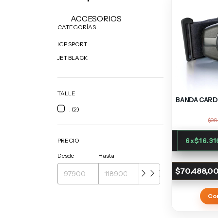
ACCESORIOS
CATEGORÍAS
IGP SPORT
JET BLACK
TALLE
BANDA CARDI
. (2)
$99
6
x
$16.31
PRECIO
Desde
Hasta
$70.488,0
Co