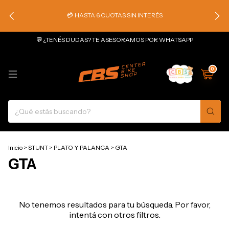
💳 HASTA 6 CUOTAS SIN INTERÉS
💬 ¿TENÉS DUDAS? TE ASESORAMOS POR WHATSAPP
0
Inicio
>
STUNT
>
PLATO Y PALANCA
>
GTA
GTA
No tenemos resultados para tu búsqueda. Por favor,
intentá con otros filtros.