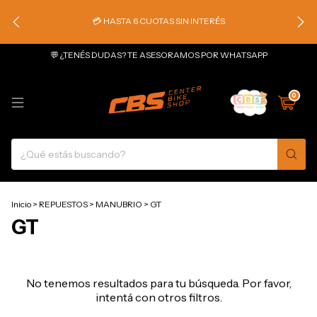
💳 HASTA 6 CUOTAS SIN INTERÉS
💬 ¿TENÉS DUDAS? TE ASESORAMOS POR WHATSAPP
0
Inicio
>
REPUESTOS
>
MANUBRIO
>
GT
GT
No tenemos resultados para tu búsqueda. Por favor,
intentá con otros filtros.