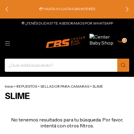
💳 HASTA 6 CUOTAS SIN INTERÉS
💬 ¿TENÉS DUDAS? TE ASESORAMOS POR WHATSAPP
0
Inicio
>
REPUESTOS
>
SELLADOR PARA CAMARAS
>
SLIME
SLIME
No tenemos resultados para tu búsqueda. Por favor,
intentá con otros filtros.