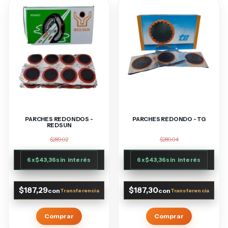
PARCHES REDONDOS -
PARCHES REDONDO - TG
REDSUN
$289,02
$289,04
6
x
$43,36
sin interés
6
x
$43,36
sin interés
$187,29
$187,30
con
con
Comprar
Comprar