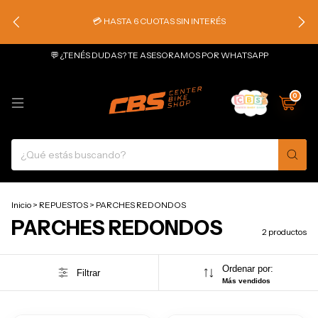
💳 HASTA 6 CUOTAS SIN INTERÉS
💬 ¿TENÉS DUDAS? TE ASESORAMOS POR WHATSAPP
0
Inicio
>
REPUESTOS
>
PARCHES REDONDOS
PARCHES REDONDOS
2 productos
Ordenar por:
Filtrar
Más vendidos