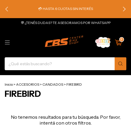
💳 HASTA 6 CUOTAS SIN INTERÉS
💬 ¿TENÉS DUDAS? TE ASESORAMOS POR WHATSAPP
0
Inicio
>
ACCESORIOS
>
CANDADOS
>
FIREBIRD
FIREBIRD
No tenemos resultados para tu búsqueda. Por favor,
intentá con otros filtros.